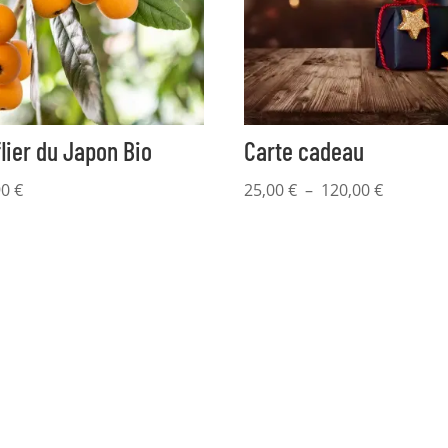
lier du Japon Bio
Carte cadeau
Plage
90
€
25,00
€
–
120,00
€
de
prix :
25,00 €
à
120,00 €