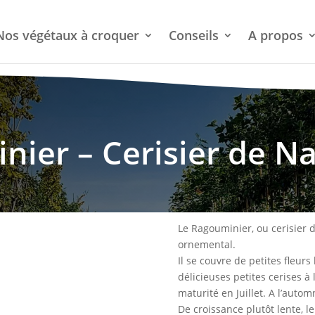
Nos végétaux à croquer
Conseils
A propos
ier – Cerisier de N
Le Ragouminier, ou cerisier d
ornemental.
Il se couvre de petites fleu
délicieuses petites cerises à 
maturité en Juillet. A l’auto
De croissance plutôt lente, l