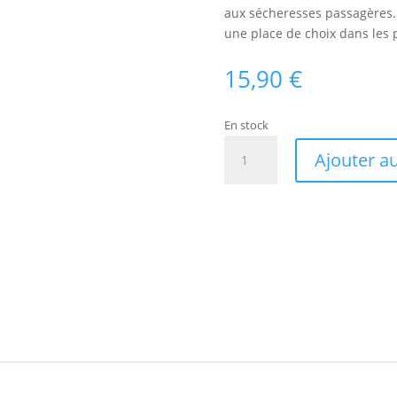
aux sécheresses passagères. 
une place de choix dans les p
15,90
€
En stock
quantité
Ajouter a
de
Ragouminier
-
Cerisier
de
Nankin
Bio