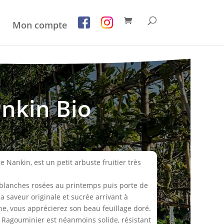
Mon compte
ankin Bio
e Nankin, est un petit arbuste fruitier très
rs blanches rosées au printemps puis porte de
la saveur originale et sucrée arrivant à
mne, vous apprécierez son beau feuillage doré.
e Ragouminier est néanmoins solide, résistant