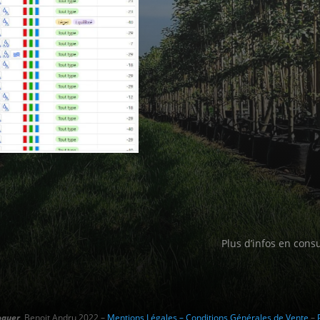
Plus d’infos en cons
oquer
, Benoit Andru 2022 –
Mentions Légales – Conditions Générales de Vente
–