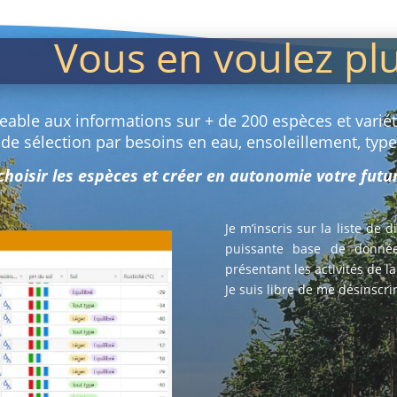
Vous en voulez pl
geable aux informations sur + de 200 espèces et variété
 de sélection par besoins en eau, ensoleillement, typ
 choisir les espèces et créer en autonomie votre fut
Je m’inscris sur la liste de 
puissante base de donnée
présentant les activités de l
Je suis libre de me désinscr