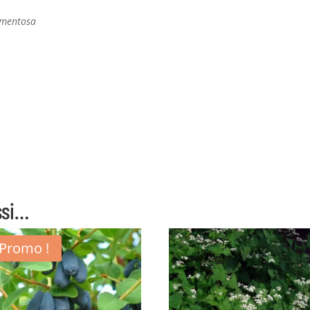
omentosa
ssi…
Promo !