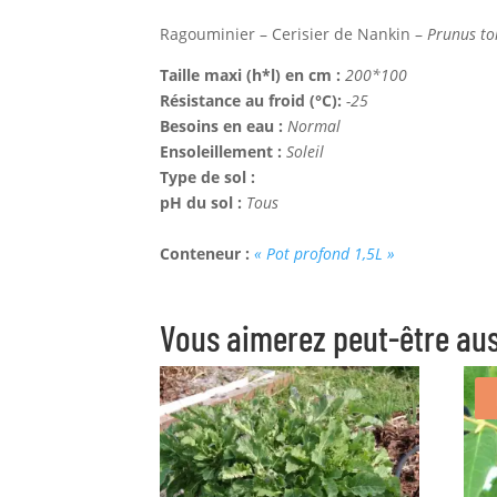
Ragouminier – Cerisier de Nankin –
Prunus t
Taille maxi (h*l) en cm :
200*100
Résistance au froid (°C):
-25
Besoins en eau :
Normal
Ensoleillement :
Soleil
Type de sol :
pH du sol :
Tous
Conteneur :
« Pot profond 1,5L »
Vous aimerez peut-être au