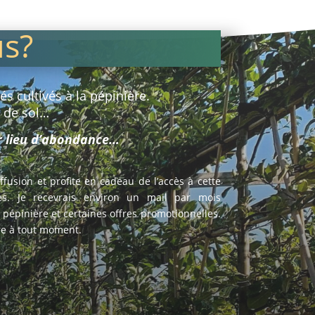
us?
s cultivés à la pépinière.
e de sol…
ur lieu d’abondance…
diffusion et profite en cadeau de l’accès à cette
s. Je recevrais environ un mail par mois
a pépinière et certaines offres promotionnelles.
ire à tout moment.