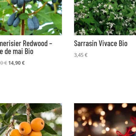
merisier Redwood –
Sarrasin Vivace Bio
e de mai Bio
3,45
€
Le
Le
90
€
14,90
€
prix
prix
initial
actuel
était :
est :
17,90 €.
14,90 €.