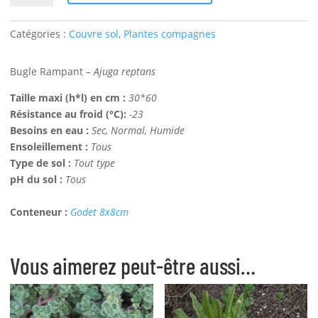
Bugle
Rampant
Catégories :
Couvre sol
,
Plantes compagnes
Bio
Bugle Rampant –
Ajuga reptans
Taille maxi (h*l) en cm :
30*60
Résistance au froid (°C):
-23
Besoins en eau :
Sec, Normal, Humide
Ensoleillement :
Tous
Type de sol :
Tout type
pH du sol :
Tous
Conteneur :
Godet 8x8cm
Vous aimerez peut-être aussi…