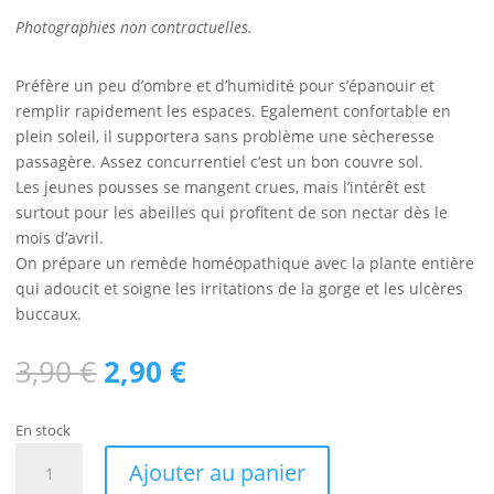
Photographies non contractuelles.
Préfère un peu d’ombre et d’humidité pour s’épanouir et
remplir rapidement les espaces. Egalement confortable en
plein soleil, il supportera sans problème une sècheresse
passagère. Assez concurrentiel c’est un bon couvre sol.
Les jeunes pousses se mangent crues, mais l’intérêt est
surtout pour les abeilles qui profitent de son nectar dès le
mois d’avril.
On prépare un remède homéopathique avec la plante entière
qui adoucit et soigne les irritations de la gorge et les ulcères
buccaux.
Le
Le
3,90
€
2,90
€
prix
prix
initial
actuel
En stock
était :
est :
quantité
3,90 €.
2,90 €.
Ajouter au panier
de