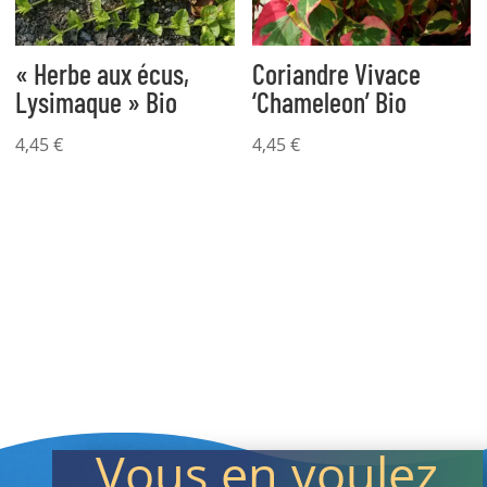
« Herbe aux écus,
Coriandre Vivace
Lysimaque » Bio
‘Chameleon’ Bio
4,45
€
4,45
€
Vous en voulez