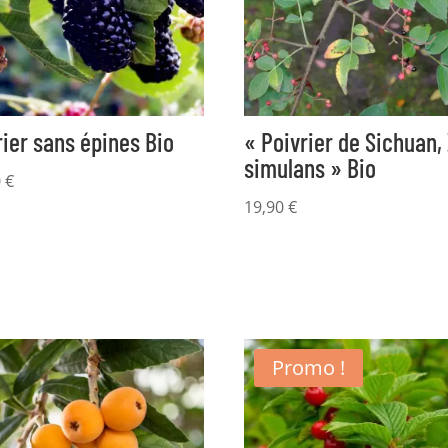
ier sans épines Bio
« Poivrier de Sichuan, 
simulans » Bio
0
€
19,90
€
Promo !