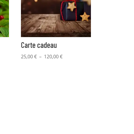
Carte cadeau
Plage
25,00
€
–
120,00
€
de
prix :
25,00 €
à
120,00 €