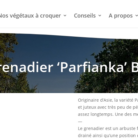
Nos végétaux à croquer
Conseils
A propos
enadier ‘Parfianka’ 
Originaire d’Asie, la variété 
et juteux avec très peu de pé
assez longtemps. Une des me
—
Le grenadier est un arbuste fa
drainé ainsi qu’une position