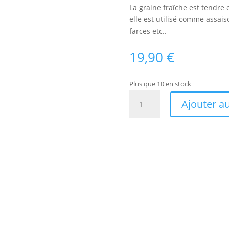
La graine fraîche est tendre
elle est utilisé comme assais
farces etc..
19,90
€
Plus que 10 en stock
quantité
Ajouter a
de
Grenadier
'Parfianka'
Bio