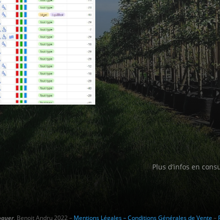
Plus d’infos en cons
oquer
, Benoit Andru 2022 –
Mentions Légales – Conditions Générales de Vente
–