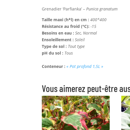
Grenadier ‘Parfianka’ –
Punica granatum
Taille maxi (h*l) en cm :
400*400
Résistance au froid (°C):
-15
Besoins en eau :
Sec, Normal
Ensoleillement :
Soleil
Type de sol :
Tout type
pH du sol :
Tous
Conteneur :
« Pot profond 1,5L »
Vous aimerez peut-être au