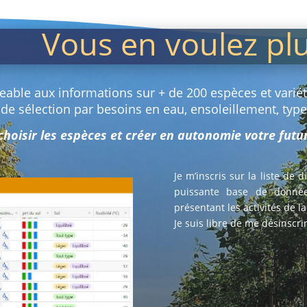
Vous en voulez pl
geable aux informations sur + de 200 espèces et variété
 de sélection par besoins en eau, ensoleillement, typ
 choisir les espèces et créer en autonomie votre fut
Je m’inscris sur la liste de 
puissante base de donnée
présentant les activités de l
Je suis libre de me désinscr