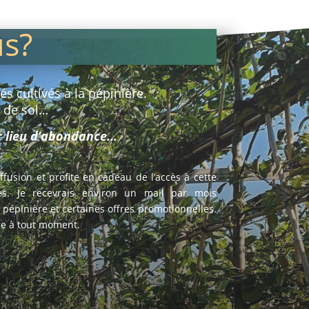
us?
s cultivés à la pépinière.
e de sol…
ur lieu d’abondance…
diffusion et profite en cadeau de l’accès à cette
s. Je recevrais environ un mail par mois
a pépinière et certaines offres promotionnelles.
ire à tout moment.