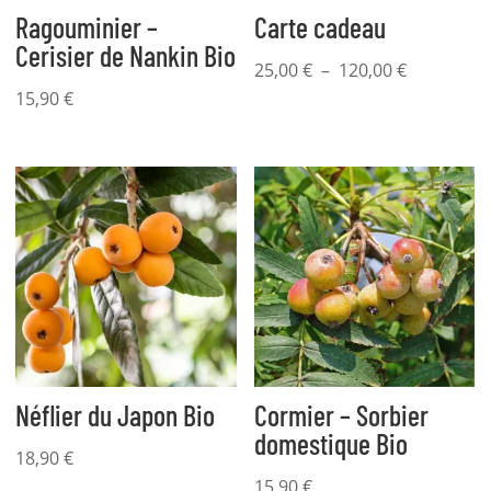
Ragouminier –
Carte cadeau
Cerisier de Nankin Bio
Plage
25,00
€
–
120,00
€
de
15,90
€
prix :
25,00 €
à
120,00 €
Néflier du Japon Bio
Cormier – Sorbier
domestique Bio
18,90
€
15,90
€