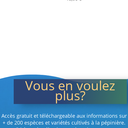
Vous en voulez
plus?
Accès gratuit et téléchargeable aux informations sur
+ de 200 espèces et variétés cultivés à la pépinière.