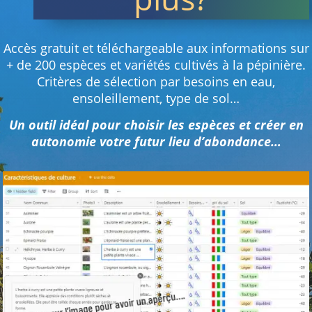
Accès gratuit et téléchargeable aux informations sur
+ de 200 espèces et variétés cultivés à la pépinière.
Critères de sélection par besoins en eau,
ensoleillement, type de sol…
Un outil idéal pour choisir les espèces et créer en
autonomie votre futur lieu d’abondance…
Cliquez sur l’image pour avoir un aperçu….