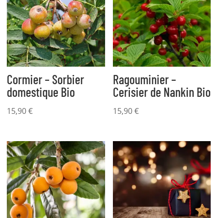
Cormier – Sorbier
Ragouminier –
domestique Bio
Cerisier de Nankin Bio
15,90
€
15,90
€