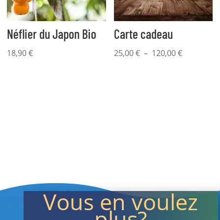
Néflier du Japon Bio
Carte cadeau
Plage
18,90
€
25,00
€
–
120,00
€
de
prix :
25,00 €
à
120,00 €
Vous en voulez
plus?