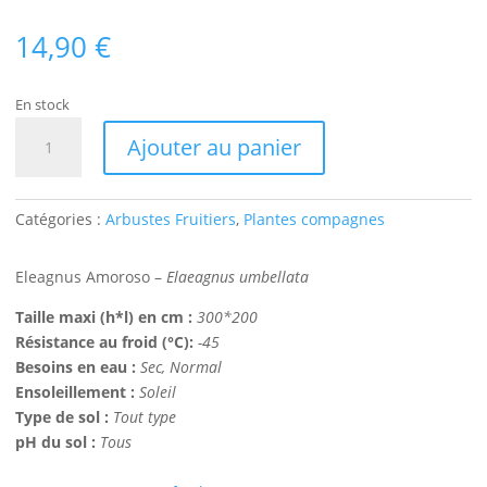
14,90
€
En stock
quantité
Ajouter au panier
de
Eleagnus
Amoroso
Catégories :
Arbustes Fruitiers
,
Plantes compagnes
Bio
Eleagnus Amoroso –
Elaeagnus umbellata
Taille maxi (h*l) en cm :
300*200
Résistance au froid (°C):
-45
Besoins en eau :
Sec, Normal
Ensoleillement :
Soleil
Type de sol :
Tout type
pH du sol :
Tous