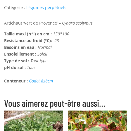
'Vert
Catégorie :
Légumes perpétuels
de
Provence'
Artichaut ‘Vert de Provence’ –
Cynara scolymus
Bio
Taille maxi (h*l) en cm :
150*100
Résistance au froid (°C):
-23
Besoins en eau :
Normal
Ensoleillement :
Soleil
Type de sol :
Tout type
pH du sol :
Tous
Conteneur :
Godet 8x8cm
Vous aimerez peut-être aussi…