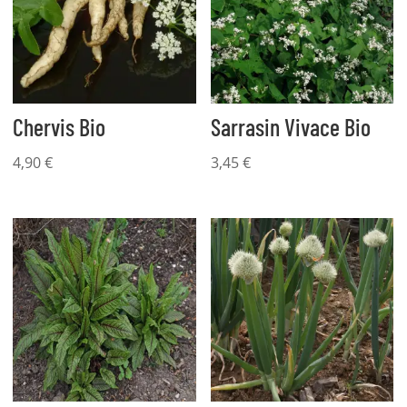
Chervis Bio
Sarrasin Vivace Bio
4,90
€
3,45
€