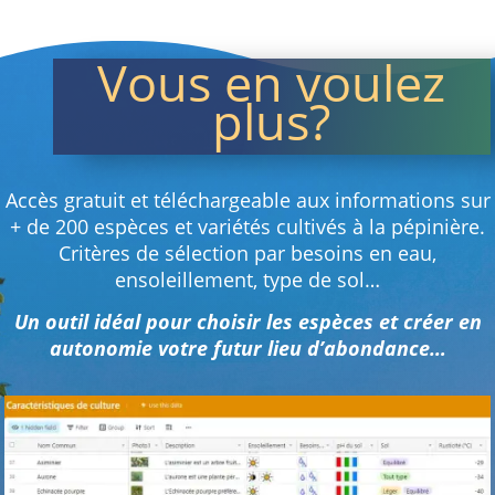
Vous en voulez
plus?
Accès gratuit et téléchargeable aux informations sur
+ de 200 espèces et variétés cultivés à la pépinière.
Critères de sélection par besoins en eau,
ensoleillement, type de sol…
Un outil idéal pour choisir les espèces et créer en
autonomie votre futur lieu d’abondance…