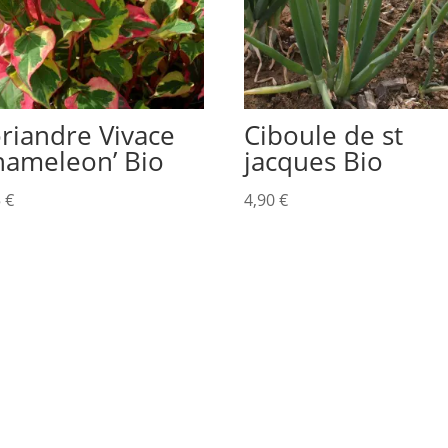
riandre Vivace
Ciboule de st
hameleon’ Bio
jacques Bio
5
€
4,90
€