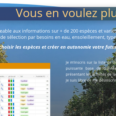
Vous en voulez pl
geable aux informations sur + de 200 espèces et variété
 de sélection par besoins en eau, ensoleillement, typ
 choisir les espèces et créer en autonomie votre fut
Je m’inscris sur la liste de 
puissante base de donnée
présentant les activités de l
Je suis libre de me désinscr