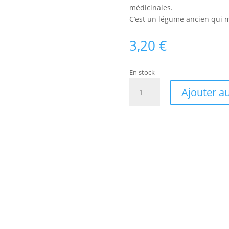
médicinales.
C’est un légume ancien qui m
3,20
€
En stock
quantité
Ajouter a
de
Oseille
Large
de
belleville
Bio