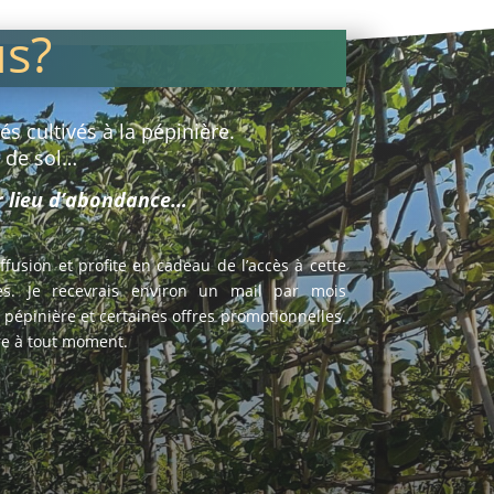
us?
s cultivés à la pépinière.
e de sol…
ur lieu d’abondance…
diffusion et profite en cadeau de l’accès à cette
s. Je recevrais environ un mail par mois
a pépinière et certaines offres promotionnelles.
ire à tout moment.