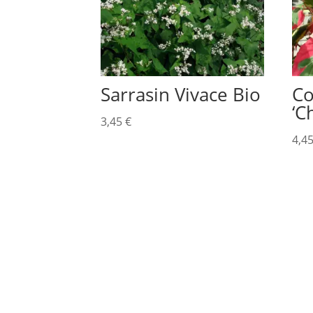
Sarrasin Vivace Bio
Co
‘C
3,45
€
4,4