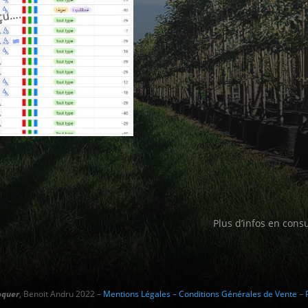
rçu….
Plus d’infos en cons
oquer
, Benoit Andru 2022 –
Mentions Légales – Conditions Générales de Vente
–