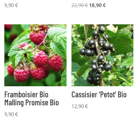
Le
Le
9,90
€
22,90
€
18,90
€
prix
prix
initial
actuel
était :
est :
22,90 €.
18,90 €.
Framboisier Bio
Cassisier ‘Petot’ Bio
Malling Promise Bio
12,90
€
9,90
€