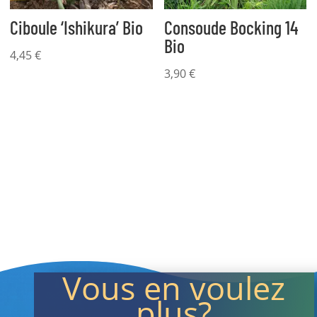
Ciboule ‘Ishikura’ Bio
Consoude Bocking 14
Bio
4,45
€
3,90
€
Vous en voulez
plus?