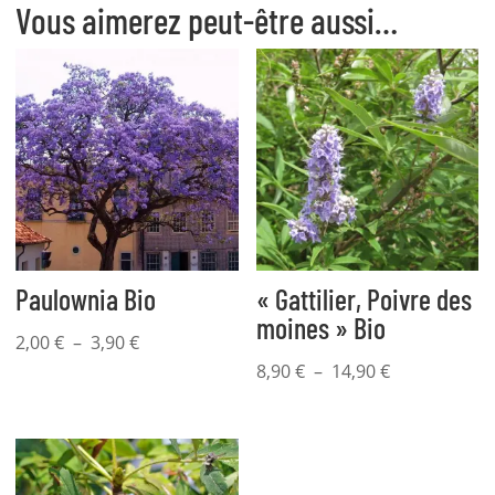
Vous aimerez peut-être aussi…
Paulownia Bio
« Gattilier, Poivre des
moines » Bio
Plage
2,00
€
–
3,90
€
de
Plage
8,90
€
–
14,90
€
prix :
de
2,00 €
prix :
à
8,90 €
3,90 €
à