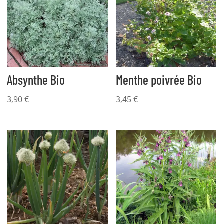
Absynthe Bio
Menthe poivrée Bio
3,90
€
3,45
€