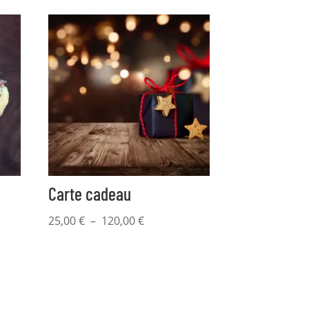
Carte cadeau
Plage
25,00
€
–
120,00
€
de
prix :
25,00 €
à