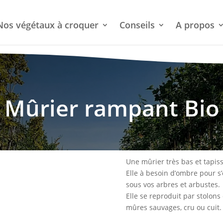
Nos végétaux à croquer
Conseils
A propos
Mûrier rampant Bio
Une mûrier très bas et tapis
Elle à besoin d’ombre pour s’
sous vos arbres et arbustes.
Elle se reproduit par stolons 
mûres sauvages, cru ou cuit.