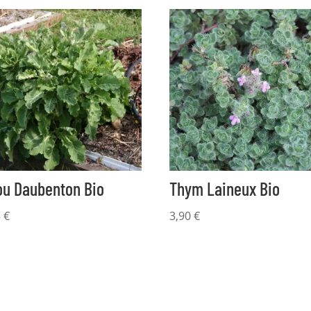
ou Daubenton Bio
Thym Laineux Bio
5
€
3,90
€