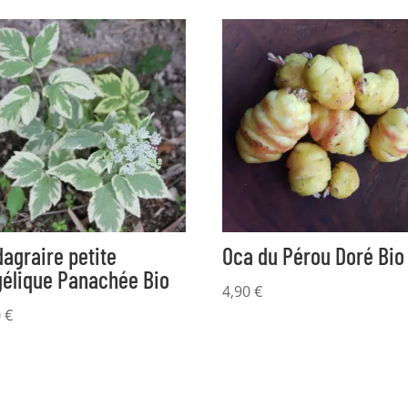
agraire petite
Oca du Pérou Doré Bio
élique Panachée Bio
4,90
€
0
€