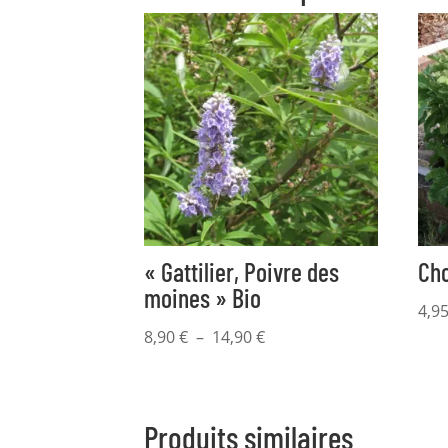
« Gattilier, Poivre des
Ch
moines » Bio
4,9
Plage
8,90
€
–
14,90
€
de
prix :
8,90 €
Produits similaires
à