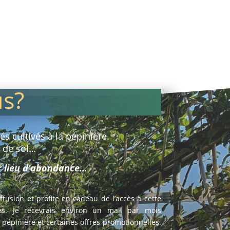
120,00 €
us?
s cultivés à la pépinière.
e de sol…
ur lieu d’abondance…
diffusion et profite en cadeau de l’accès à cette
s. Je recevrais environ un mail par mois
a pépinière et certaines offres promotionnelles.