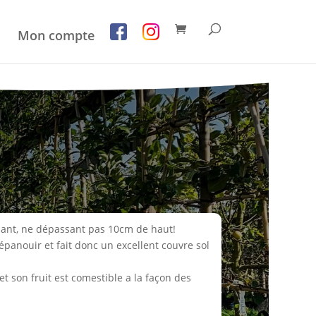
Mon compte
sant, ne dépassant pas 10cm de haut!
épanouir et fait donc un excellent couvre sol
et son fruit est comestible a la façon des