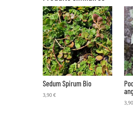
14,90 €
Sedum Spirum Bio
Pod
ang
3,90
€
3,9