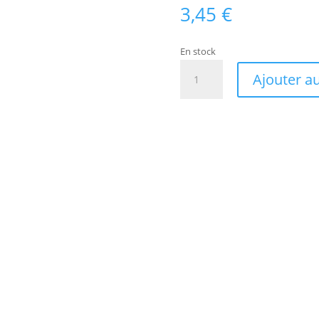
3,45
€
En stock
quantité
Ajouter a
de
Mûrier
rampant
Bio