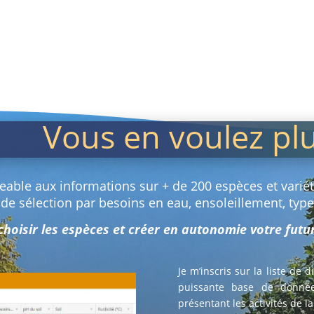
Vous en voulez pl
geable aux informations sur + de 200 espèces et variété
 de sélection par besoins en eau, ensoleillement, typ
 choisir les espèces et créer en autonomie votre fut
Je m’inscris sur la liste de 
puissante base de donnée
présentant les activités de l