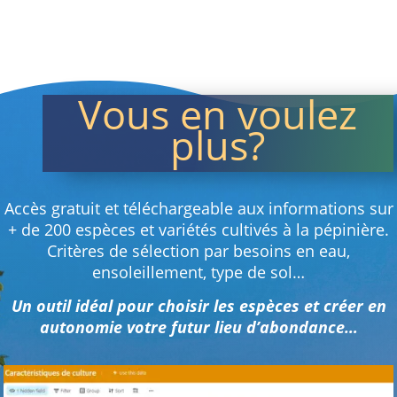
Vous en voulez
plus?
Accès gratuit et téléchargeable aux informations sur
+ de 200 espèces et variétés cultivés à la pépinière.
Critères de sélection par besoins en eau,
ensoleillement, type de sol…
Un outil idéal pour choisir les espèces et créer en
autonomie votre futur lieu d’abondance…