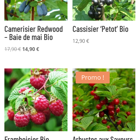
Camerisier Redwood
Cassisier ‘Petot’ Bio
– Baie de mai Bio
12,90
€
Le
Le
17,90
€
14,90
€
prix
prix
initial
actuel
était :
est :
Promo !
17,90 €.
14,90 €.
Framboisier Bio
Arbustes aux Saveurs