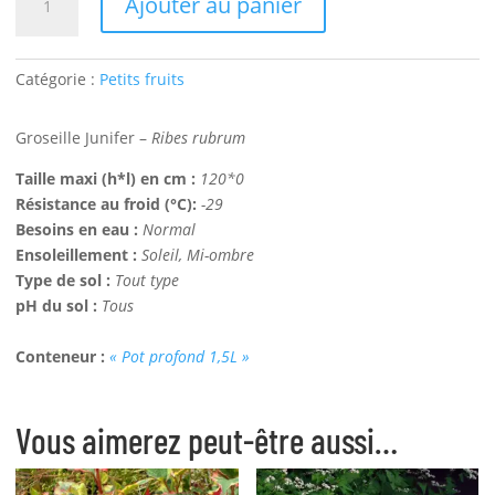
Ajouter au panier
de
Groseille
Junifer
Catégorie :
Petits fruits
Bio
Groseille Junifer –
Ribes rubrum
Taille maxi (h*l) en cm :
120*0
Résistance au froid (°C):
-29
Besoins en eau :
Normal
Ensoleillement :
Soleil, Mi-ombre
Type de sol :
Tout type
pH du sol :
Tous
Conteneur :
« Pot profond 1,5L »
Vous aimerez peut-être aussi…