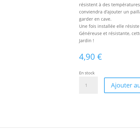
résistent à des températures 
conviendra d’ajouter un paill
garder en cave.
Une fois installée elle résist
Généreuse et résistante, cett
Jardin !
4,90
€
En stock
quantité
Ajouter a
de
Liane
de
Madère
Bio