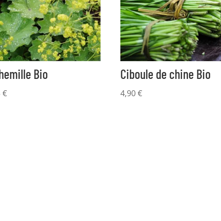
hemille Bio
Ciboule de chine Bio
5
€
4,90
€