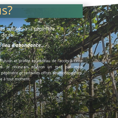
us?
s cultivés à la pépinière.
e de sol…
ur lieu d’abondance…
diffusion et profite en cadeau de l’accès à cette
s. Je recevrais environ un mail par mois
a pépinière et certaines offres promotionnelles.
ire à tout moment.