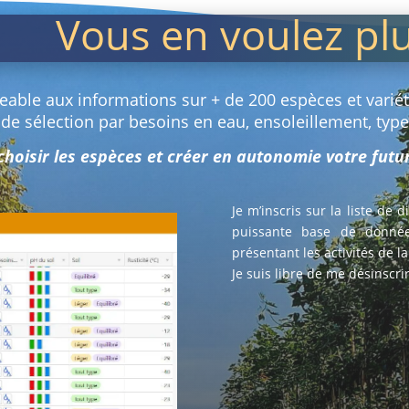
Vous en voulez pl
geable aux informations sur + de 200 espèces et variété
 de sélection par besoins en eau, ensoleillement, typ
 choisir les espèces et créer en autonomie votre fut
Je m’inscris sur la liste de 
puissante base de donnée
présentant les activités de l
Je suis libre de me désinscr