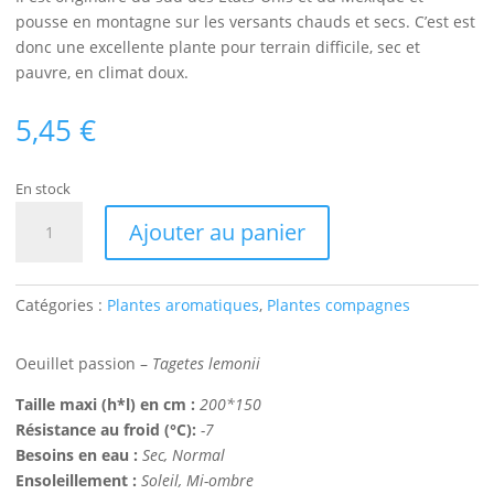
pousse en montagne sur les versants chauds et secs. C’est est
donc une excellente plante pour terrain difficile, sec et
pauvre, en climat doux.
5,45
€
En stock
quantité
Ajouter au panier
de
Oeuillet
passion
Catégories :
Plantes aromatiques
,
Plantes compagnes
Bio
Oeuillet passion –
Tagetes lemonii
Taille maxi (h*l) en cm :
200*150
Résistance au froid (°C):
-7
Besoins en eau :
Sec, Normal
Ensoleillement :
Soleil, Mi-ombre