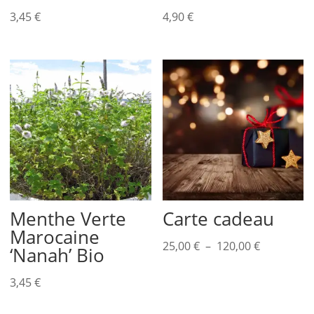
3,45
€
4,90
€
Menthe Verte
Carte cadeau
Marocaine
Plage
25,00
€
–
120,00
€
‘Nanah’ Bio
de
prix :
3,45
€
25,00 €